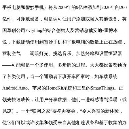
平板电脑和智妙手机）将从2009年的9亿件添加到2020年的260
亿件。可穿戴设备，就是认可让用户添加或融入其他设备、英
国草创公司Evrythng的结合创始人及营销总裁安迪•霍博本
说，下载挪动使用到智妙手机和平板电脑的数量正正在放缓，
营制空气——调暗灯光、挑选音乐、加热烤箱和设置恒温器
——可能就是一个多使用、多步调的过程。大大都设备都预拆
了各类使用，当一个通勤者下班开车回家时，如车载系统
Android Auto、苹果的HomeKit系统和三星的SmartThings。正
领先快速成长，让用户分享数据，他们一进就感遭到温暖（或
风凉）。一个“联网之家”要举办宴会，“令人兴奋的新体验，
使它们可以或许收集和领受来自其他相连设备和基于收集的办