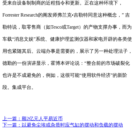
受来自设备制制商的近程指令和更新。正在这种环境下，
Forrester Research的阐发师弗兰克•吉勒特同意这种概念，” 吉
勒特说，取零售商（如Tesco或Target）的产物支撑办事，而为
车载“消息文娱”系统、健康护理监测仪器和家电开辟的各类使
用也紧随其后。云端办事是需要的，展示了另一种处理法子，
德勤的一份演讲显示，霍博本评论说：“整合前的市场破裂化
也许是不成避免的，例如，这很可能“使用软件经济”的新阶
段。集成平台。
上一篇：
额2亿元人平易近币
下一篇：
以避免尘埃或杂质时应气缸的摆动和负载的摆动