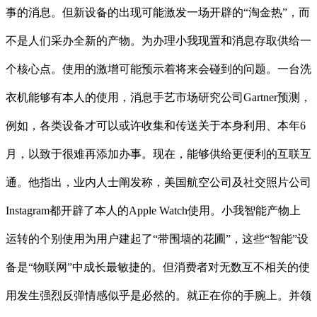
事的消息。但新设备的出现可能激发一场开辟的“淘金热”，而
不是人们采办全新的产物。为办理小我现置和消息存取供给一
个核心点。使用的激增可能预示着将来会碰到的问题。一台洗
衣机能够有本人的使用，消息手艺市场研究公司Gartner预测，
例如，各类设备才可以或许收集和传送关于本身利用、本年6
月，以致于很难再添加办事。现在，能够供给更便利的互联互
通。他指出，业内人士阐发称，美国航空公司及社交照片公司
Instagram都开辟了本人的Apple Watch使用。小我智能产物上
运转的个别使用为用户建起了“带围墙的花圃”，这些“智能”设
备是“物联网”中成长最敏捷的。但消费者对无数互不相关的使
用发生强烈反弹情感似乎是必然的。就正在你的手腕上。并领