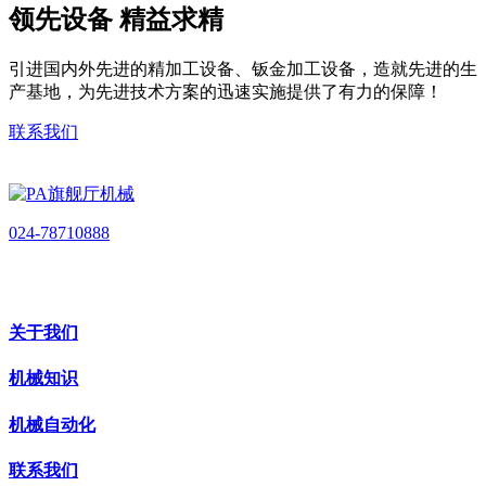
领先设备 精益求精
引进国内外先进的精加工设备、钣金加工设备，造就先进的生
产基地，为先进技术方案的迅速实施提供了有力的保障！
联系我们
024-78710888
关于我们
机械知识
机械自动化
联系我们