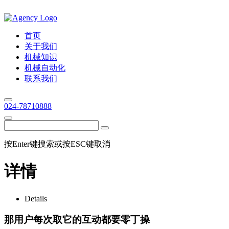
首页
关于我们
机械知识
机械自动化
联系我们
024-78710888
按Enter键搜索或按ESC键取消
详情
Details
那用户每次取它的互动都要零丁操