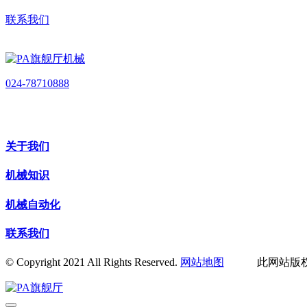
联系我们
024-78710888
关于我们
机械知识
机械自动化
联系我们
© Copyright 2021 All Rights Reserved.
网站地图
此网站版权归