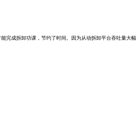
才能完成拆卸功课，节约了时间。因为从动拆卸平台吞吐量大幅