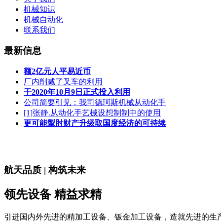
机械知识
机械自动化
联系我们
最新信息
额2亿元人平易近币
厂内削减了叉车的利用
于2020年10月9日正式投入利用
公司简要引见：我司德珂斯机械从动化手
[1]张静.从动化手艺械设想制制中的使用
更可能掣肘财产升级取国度经济的可持续
航天品质 | 构筑未来
领先设备 精益求精
引进国内外先进的精加工设备、钣金加工设备，造就先进的生