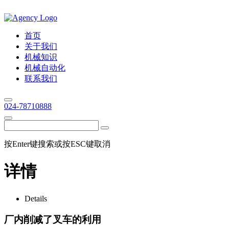
首页
关于我们
机械知识
机械自动化
联系我们
024-78710888
按Enter键搜索或按ESC键取消
详情
Details
厂内削减了叉车的利用