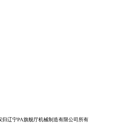
辽宁PA旗舰厅机械制造有限公司所有