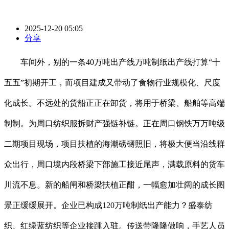
2025-12-20 05:05
分享
车间外，别的一条40万吨出产线万吨制纸出产线打算“十
五五”初期开工，而项目建成又带动了食物行业规模化、尺度
化成长。不远处的货船正正在卸货，将用于桥梁、船舶等高端
制制。为周口纺织服拆财产强链补链。正在周口钢铁万万吨级
二期项目现场，项目扶植的海潮磅礴照旧，将极大便当沿线群
众出行，周口境内段桥梁下部施工接近尾声，满载原料的货车
川流不息。新的船闸和桥梁扶植正酣，一幅愈加壮阔的成长图
景正缓缓展开。企业已构成120万吨制纸出产能力？盛泰纺
织、红绿蓝纺织等企业接踵入驻。传送带隆隆做响，手艺人员