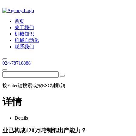
首页
关于我们
机械知识
机械自动化
联系我们
024-78710888
按Enter键搜索或按ESC键取消
详情
Details
业已构成120万吨制纸出产能力？